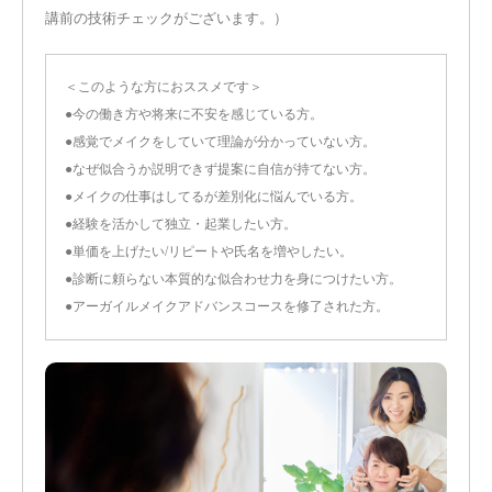
講前の技術チェックがございます。）
＜このような方におススメです＞
●今の働き方や将来に不安を感じている方。
●感覚でメイクをしていて理論が分かっていない方。
●なぜ似合うか説明できず提案に自信が持てない方。
●メイクの仕事はしてるが差別化に悩んでいる方。
●経験を活かして独立・起業したい方。
●単価を上げたい/リピートや氏名を増やしたい。
●診断に頼らない本質的な似合わせ力を身につけたい方。
●アーガイルメイクアドバンスコースを修了された方。