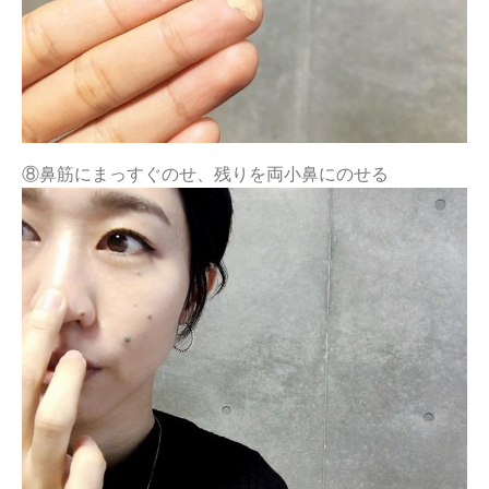
⑧鼻筋にまっすぐのせ、残りを両小鼻にのせる