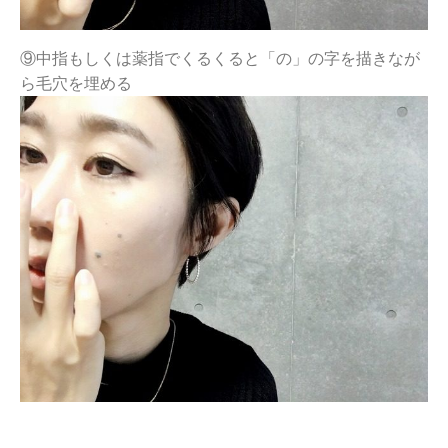
⑨中指もしくは薬指でくるくると「の」の字を描きなが
ら毛穴を埋める